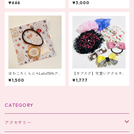
ニバーサリー 缶バッジ
ニバーサリー ゴージャスなバ
¥666
¥3,000
ッグチャーム
ほわころくらぶ＊Lolii15thア
【サブスク】可愛いアクセサ
ニバーサリー ゴージャスなヘ
リーが毎月届く定期便（お
¥1,500
¥1,777
アポニー
得）
CATEGORY
アクセサリー