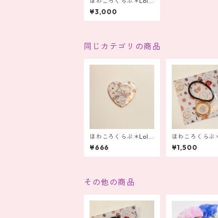
ほわころくらぶ＊Lolii
15thアニバーサリー ゴ
¥3,000
ージャスなバッグチャ
ーム
同じカテゴリの商品
ほわころくらぶ＊Lolii
ほわころくらぶ＊L
15thアニバーサリー 缶
15thアニバーサ
¥666
¥1,500
バッジ
ージャスなヘア
その他の商品