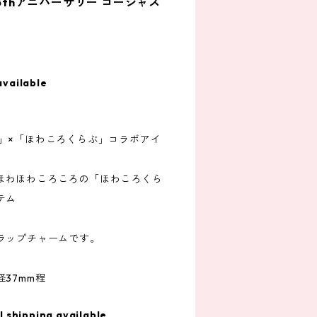
15thアニバーサリー ゴージャス
available
サリー」×「ほわころくらぶ」コラボアイ
て、ほわほわころころの「ほわころくら
テム
ラップチャームです。
37mm程
l shipping available