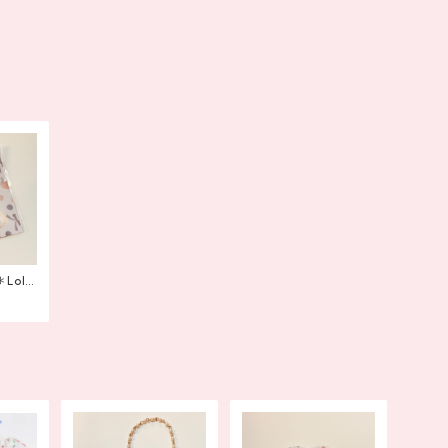
olii
リー ゴ
ポニー