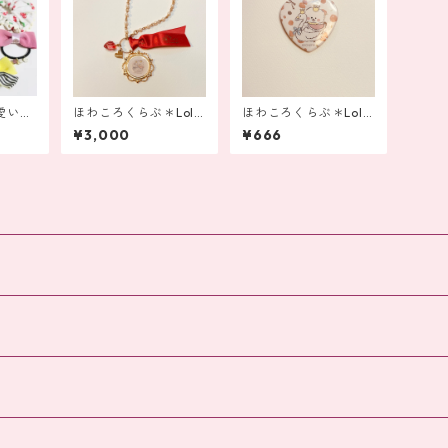
愛いア
ほわころくらぶ＊Lolii
ほわころくらぶ＊Lolii
月届く
15thアニバーサリー ゴ
15thアニバーサリー 缶
¥3,000
¥666
ージャスなバッグチャ
バッジ
ーム