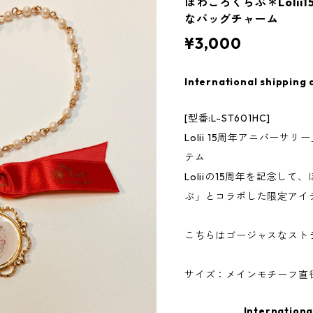
ほわころくらぶ＊Lolii
なバッグチャーム
¥3,000
International shipping 
[型番:L-ST601HC]
Lolii 15周年アニバー
テム
Loliiの15周年を記念し
ぶ」とコラボした限定アイ
こちらはゴージャスなスト
サイズ：メインモチーフ直径
Internationa