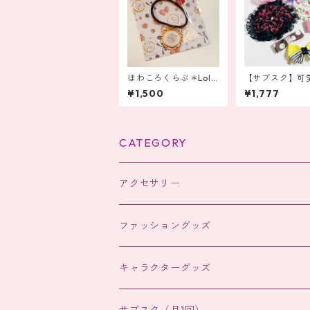
ほわころくらぶ＊Lolii
【サブスク】可
15thアニバーサリー ゴ
クセサリーが毎
¥1,500
¥1,777
ージャスなヘアポニー
定期便（お得）
CATEGORY
アクセサリー
ヘアアクセサリー
ファッショングッズ
ヘアアクセサリー
キャラクターグッズ
バッグチャーム
サブスク（月1回）