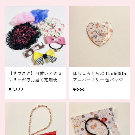
【サブスク】可愛いアクセ
ほわころくらぶ＊Lolii15th
サリーが毎月届く定期便
アニバーサリー 缶バッジ
（お得）
¥1,777
¥666