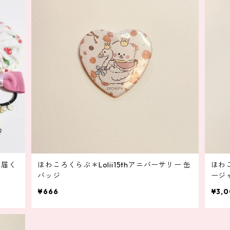
月届く
ほわころくらぶ＊Lolii15thアニバーサリー 缶
ほわこ
バッジ
ージ
¥666
¥3,