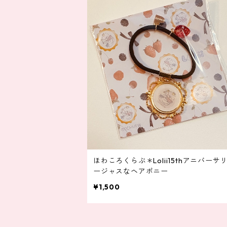
ほわころくらぶ＊Lolii15thアニバーサ
ージャスなヘアポニー
¥1,500