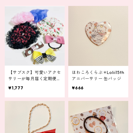
【サブスク】可愛いアクセ
ほわころくらぶ＊Lolii15th
サリーが毎月届く定期便
アニバーサリー 缶バッジ
（お得）
¥1,777
¥666