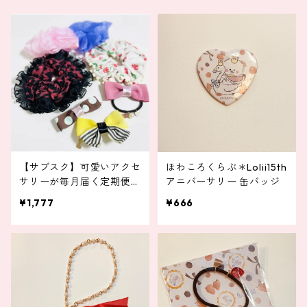
【サブスク】可愛いアクセ
ほわころくらぶ＊Lolii15th
サリーが毎月届く定期便
アニバーサリー 缶バッジ
（お得）
¥1,777
¥666